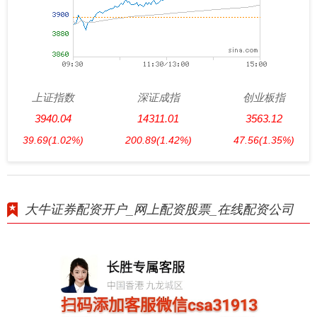
上证指数
深证成指
创业板指
3940.04
14311.01
3563.12
39.69
(1.02%)
200.89
(1.42%)
47.56
(1.35%)
大牛证券配资开户_网上配资股票_在线配资公司