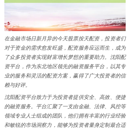
在金融市场日新月异的今天股票按天配资，投资者们
对于资金的需求愈发旺盛，配资服务应运而生，成为
了众多投资者实现财富增长梦想的重要助力。沈阳配
资平台，作为东北地区领先的融资服务平台，以其专
业的服务和灵活的配资方案，赢得了广大投资者的信
赖与好评。
沈阳配资平台致力于为投资者提供安全、高效、便捷
的融资服务。平台汇聚了一支由金融、法律、风控等
领域专业人士组成的团队，他们拥有丰富的行业经验
和敏锐的市场洞察力，能够为投资者量身定制最合适