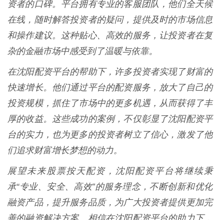
资者的口碑。平台拥有专业的客服团队，他们全天候
在线，随时解答投资者的疑问，提供及时的市场信息
和操作建议。这种贴心、高效的服务，让投资者在复
杂的金融市场中感受到了温暖与依靠。
在沈阳配资平台的帮助下，许多投资者实现了财富的
快速增长。他们通过平台的配资服务，放大了自己的
投资规模，抓住了市场中的更多机遇，从而获得了丰
厚的收益。这些成功的案例，不仅彰显了沈阳配资平
台的实力，也为更多的投资者树立了信心，激发了他
们追求财富增长梦想的动力。
展望未来股票按天配资，沈阳配资平台将继续秉
承“专业、安全、高效”的服务理念，不断创新和优化
融资产品，提升服务品质，为广大投资者提供更加完
善的融资解决方案。相信在沈阳配资平台的助力下，