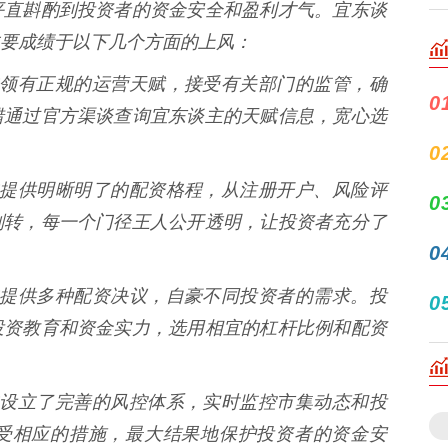
平直斟酌到投资者的资金安全和盈利才气。宜东谈
要成绩于以下几个方面的上风：
东谈主领有正规的运营天赋，接受有关部门的监管，确
0
错通过官方渠谈查询宜东谈主的天赋信息，宽心选
0
东谈主提供明晰明了的配资格程，从注册开户、风险评
0
划转，每一个门径王人公开透明，让投资者充分了
0
东谈主提供多种配资决议，自豪不同投资者的需求。投
0
投资教育和资金实力，选用相宜的杠杆比例和配资
东谈主设立了完善的风控体系，实时监控市集动态和投
受相应的措施，最大结果地保护投资者的资金安