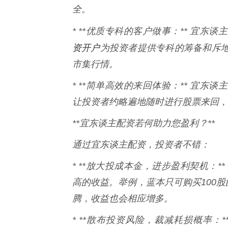
全。
* **优质专科的客户做事：** 宜
资开户
为投资者提供专科的筹备和斥
市集行情。
* **简单高效的来回体验：** 宜
让投资者约略遍地随时进行股票来回，
**宜东谈主配资若何助力您盈利？**
通过宜东谈主配资，投资者不错：
* **放大投成本金，进步盈利契机：
高的收益。举例，蓝本只可购买100股
腾，收益也会相应增多。
* **散布投资风险，裁减耗损概率：