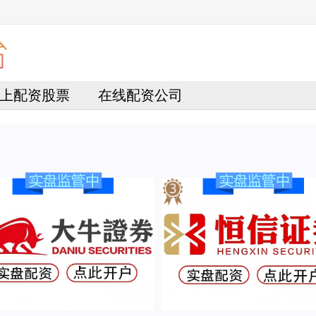
上配资股票
在线配资公司