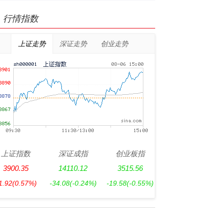
行情指数
上证走势
深证走势
创业走势
上证指数
深证成指
创业板指
3900.35
14110.12
3515.56
1.92
(0.57%)
-34.08
(-0.24%)
-19.58
(-0.55%)