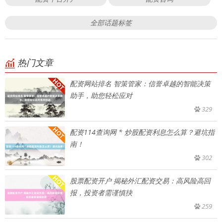
全部话题标签
热门文章
配资网站排名 智策管家：信誉卓越的智能决策
助手，助您轻松应对
329
配资114查询网 * 炒股配资利息怎么算？避坑指
南！
302
股票配资开户 揭秘外汇配资交易：高风险高回
报，投资者需谨慎抉
259