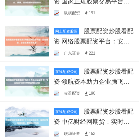
资 国家正规股票交易平台：
安全、便捷、高效的股市投
纵横配资
191
资首选
股票配资炒股看配
网上配资股票
资 网络股票配资平台：安全
便捷，助您把握投资机遇！
广东证券
221
股票配资炒股看配
在线配资公司
资 领航资本助力企业腾飞：
专业投资引领未来财富增长
赤盈配资
190
之路
股票配资炒股看配
在线配资公司
资 中亿财经网期货：实时行
情、深度分析，把握投资先
联华证券
153