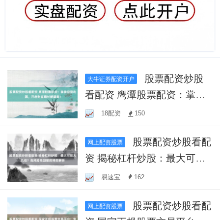
股票配资炒股
大牛证券配资开户
看配资 鹰潭股票配资：掌握
投资利器，开启财富增长新
18配资
150
篇章！
股票配资炒股看配
网上配资股票
资 揭秘杠杆炒股：最大可放
大几倍？高风险高回报的博
易速宝
162
弈解析
股票配资炒股看配
网上配资股票