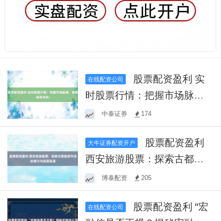
股票配资盈利 实
在线配资公司
时股票行情：把握市场脉
搏，洞悉投资先机！
中泰证券
174
股票配资盈利
大牛证券配资开户
西安旅游股票：探索古都旅
游市场的潜力与投资机遇
博泰配资
205
股票配资盈利 “宏
在线配资公司