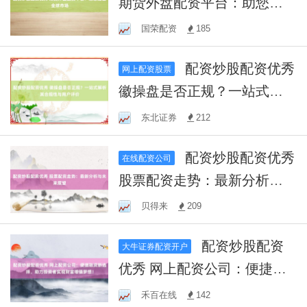
期货外盘配资平台：助您掘
金全球市场
国荣配资
185
配资炒股配资优秀
网上配资股票
徽操盘是否正规？一站式解
析其合规性与用户评价
东北证券
212
配资炒股配资优秀
在线配资公司
股票配资走势：最新分析与
未来展望
贝得来
209
配资炒股配资
大牛证券配资开户
优秀 网上配资公司：便捷融
资新选择，助力投资者实现
禾百在线
142