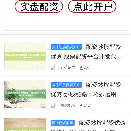
配资炒股配资
大牛证券配资开户
优秀 股票配资平台开发代
理：快速搭建，盈利无限！
五矿证券
207
配资炒股配资
大牛证券配资开户
优秀 炒股秘籍：巧妙运用杠
杆策略，轻松放大投资收
国信配资
142
益！
配资炒股配资优秀
网上配资股票