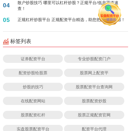
散户炒股技巧 哪里可以杠杆炒股？正规平台/低息渠道速
04
查！
05
正规杠杆炒股平台 正规配资平台精选，助您把握投资机遇！
标签列表
证券配资平台
专业炒股配资门户
配资炒股给股票
股票网上配资平
炒股的技巧
股票配资平台查询网
在线配资网站
股票配资炒股
股票配资杠杆
股票正规配资官网
实盘股票配资平台
配资平台代理