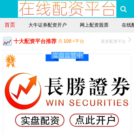
首页
大牛证券配资开户
网上配资股票
在线
十大配资平台推荐
更多配资平台
共
100
+平台