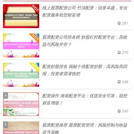
线上股票配资公司 竹演配资：信誉卓越，专业
配资服务助您财富增
281
股票配资公司排名榜 炒股杠杆配资平台：高收
益与风险并存？
270
配资炒股排名 揭秘十倍配资炒股：高风险高回
报，投资者需谨慎把
248
4
配资操作 海南配资平台：优选安全可靠，助您
财富增值！
246
5
股票配资推荐 股票配资管理：风险控制与收益
提升策略